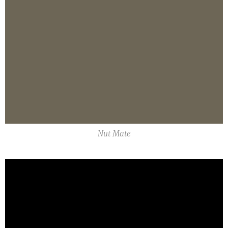
Nut Mate