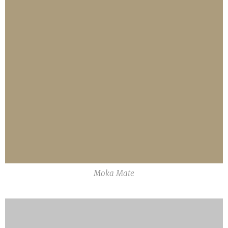
Moka Mate