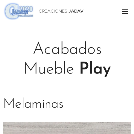
CREACIONES
JADAVI
Acabados
Mueble
Play
Melaminas