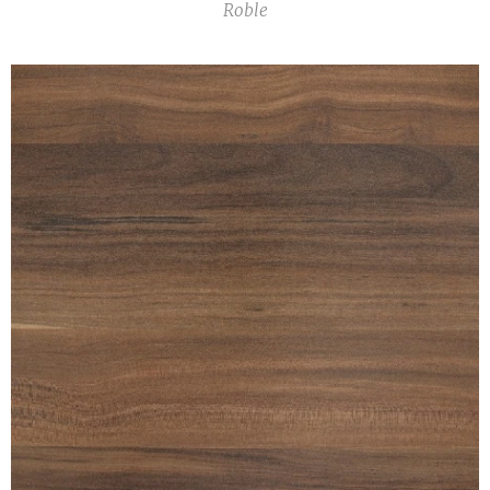
Roble