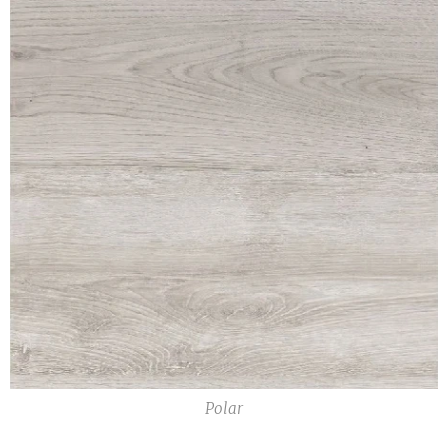
Polar