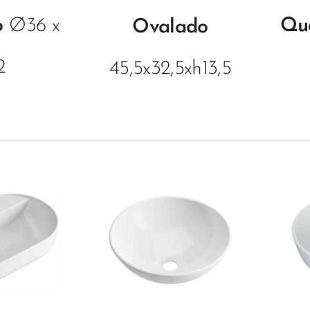
o
Ø36 x
Qu
Ovalado
2
45,5x32,5xh13,5