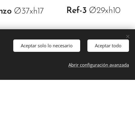
Ref-3
Ø29xh10
nzo
Ø37xh17
Aceptar solo lo necesario
Aceptar todo
Abrir configuración avanzada