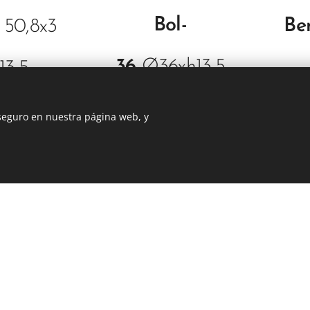
Bol-
Be
e
50,8x3
36
Ø36xh13,5
13,5
 seguro en nuestra página web, y