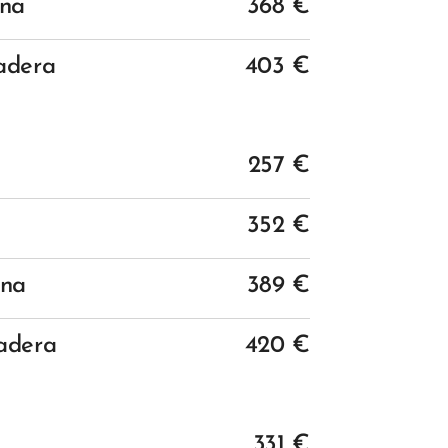
una
368 €
adera
403 €
257
€
352 €
una
389 €
adera
420 €
331
€