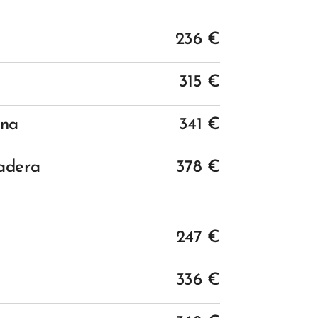
236
€
315 €
una
341 €
adera
378 €
247
€
336 €