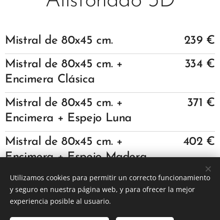
Alistonado 3D
Mistral
de 80x45 cm.
239 €
Mistral
de 80x45 cm. +
334 €
Encimera Clásica
Mistral
de 80x45 cm. +
371 €
Encimera + Espejo Luna
Mistral
de 80x45 cm. +
402 €
Encimera + Espejo Madera
Utilizamos cookies para permitir un correcto funcionamiento
Precios IVA no Incluido
y seguro en nuestra página web, y para ofrecer la mejor
experiencia posible al usuario.