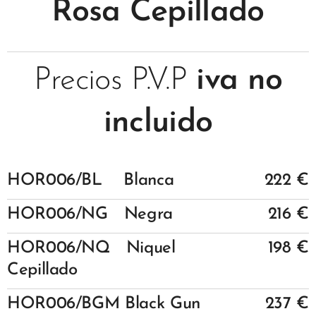
Rosa Cepillado
Precios P.V.P
iva no
incluido
HOR006/BL Blanca
222 €
HOR006/NG Negra
216 €
HOR006/NQ Niquel
198 €
Cepillado
HOR006/BGM Black Gun
237 €