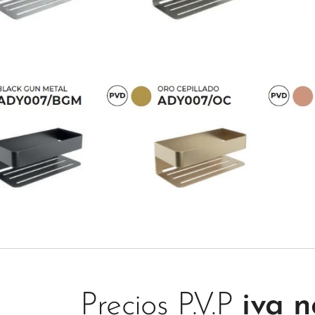
Precios P.V.P
iva n