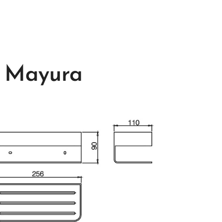
l
Mayura