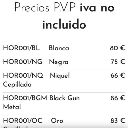
Precios P.V.P
iva no
incluido
HOR001/BL Blanca
80 €
HOR001/NG Negra
75 €
HOR001/NQ Niquel
66 €
Cepillado
HOR001/BGM Black Gun
86 €
Metal
HOR001/OC Oro
83 €