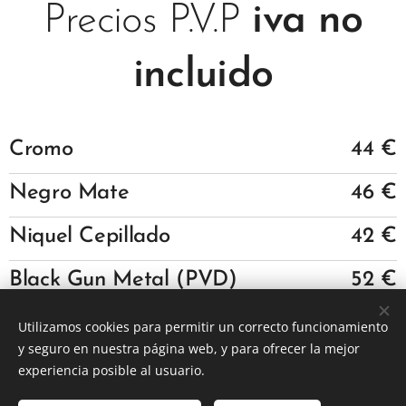
Precios P.V.P
iva no
incluido
Cromo
44 €
Negro Mate
46 €
Niquel Cepillado
42 €
Black Gun Metal (PVD)
52 €
Oro Cepillado (PVD)
51 €
Utilizamos cookies para permitir un correcto funcionamiento
y seguro en nuestra página web, y para ofrecer la mejor
Oro Rosa Cepillado (PVD)
51 €
experiencia posible al usuario.