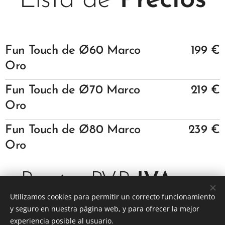
Lista de
Precios
Fun Touch
de Ø60 Marco
199 €
Oro
Fun Touch
de Ø70 Marco
219 €
Oro
Fun Touch
de Ø80 Marco
239 €
Oro
Precios P.V.P
IVA
no
Utilizamos cookies para permitir un correcto funcionamiento
Incluido
y seguro en nuestra página web, y para ofrecer la mejor
experiencia posible al usuario.